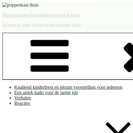
Ga
naar
Poppentheater Stromboli komt bij je thuis
de
inhoud
Je kind zo zien lachen is het mooiste kado
Knallend kinderfeest en plezier voorstelling voor iedereen
Een uniek kado voor de jarige job
Verhalen
Reacties