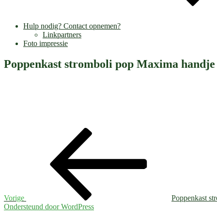
Hulp nodig? Contact opnemen?
Linkpartners
Foto impressie
Poppenkast stromboli pop Maxima handje
Bericht
Vorig
bericht
navigatie
Vorige
Poppenkast st
Ondersteund door WordPress