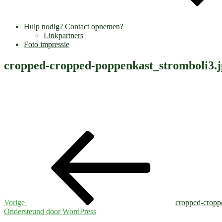
Hulp nodig? Contact opnemen?
Linkpartners
Foto impressie
cropped-cropped-poppenkast_stromboli3.
Bericht
Vorig
bericht
navigatie
Vorige
cropped-cropp
Ondersteund door WordPress