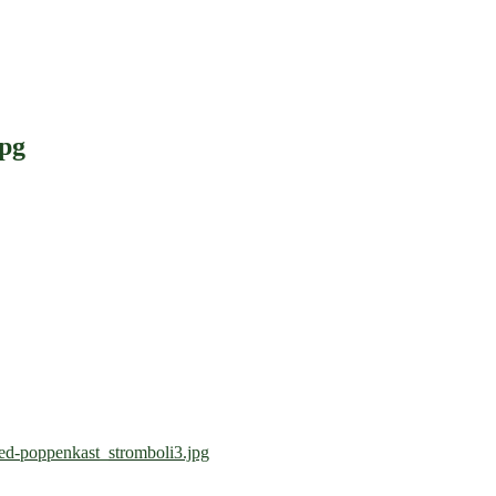
jpg
ed-poppenkast_stromboli3.jpg