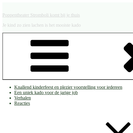
Ga
naar
Poppentheater Stromboli komt bij je thuis
de
inhoud
Je kind zo zien lachen is het mooiste kado
Knallend kinderfeest en plezier voorstelling voor iedereen
Een uniek kado voor de jarige job
Verhalen
Reacties