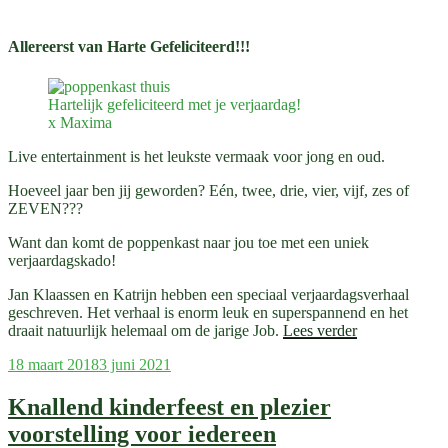
Allereerst van Harte Gefeliciteerd!!!
Hartelijk gefeliciteerd met je verjaardag!
x Maxima
Live entertainment is het leukste vermaak voor jong en oud.
Hoeveel jaar ben jij geworden? Eén, twee, drie, vier, vijf, zes of
ZEVEN???
Want dan komt de poppenkast naar jou toe met een uniek
verjaardagskado!
Jan Klaassen en Katrijn hebben een speciaal verjaardagsverhaal
geschreven. Het verhaal is enorm leuk en superspannend en het
“Een
draait natuurlijk helemaal om de jarige Job.
Lees verder
uniek
Geplaatst
18 maart 2018
3 juni 2021
kado
op
voor
de
Knallend kinderfeest en plezier
jarige
voorstelling voor iedereen
job”