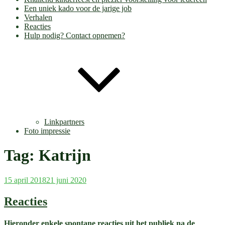
Een uniek kado voor de jarige job
Verhalen
Reacties
Hulp nodig? Contact opnemen?
Linkpartners
Foto impressie
Tag:
Katrijn
Geplaatst
15 april 2018
21 juni 2020
op
Reacties
Hieronder enkele spontane reacties uit het publiek na de