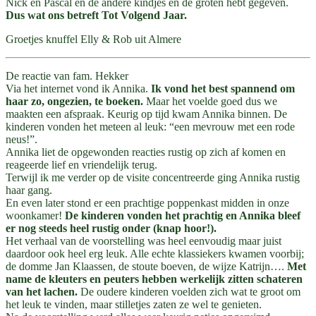
Nick en Pascal en de andere kindjes en de groten hebt gegeven.
Dus wat ons betreft Tot Volgend Jaar.
Groetjes knuffel Elly & Rob uit Almere
De reactie van fam. Hekker
Via het internet vond ik Annika.
Ik vond het best spannend om
haar zo, ongezien, te boeken.
Maar het voelde goed dus we
maakten een afspraak. Keurig op tijd kwam Annika binnen. De
kinderen vonden het meteen al leuk: “een mevrouw met een rode
neus!”.
Annika liet de opgewonden reacties rustig op zich af komen en
reageerde lief en vriendelijk terug.
Terwijl ik me verder op de visite concentreerde ging Annika rustig
haar gang.
En even later stond er een prachtige poppenkast midden in onze
woonkamer!
De kinderen vonden het prachtig en Annika bleef
er nog steeds heel rustig onder (knap hoor!).
Het verhaal van de voorstelling was heel eenvoudig maar juist
daardoor ook heel erg leuk. Alle echte klassiekers kwamen voorbij;
de domme Jan Klaassen, de stoute boeven, de wijze Katrijn….
Met
name de kleuters en peuters hebben werkelijk zitten schateren
van het lachen.
De oudere kinderen voelden zich wat te groot om
het leuk te vinden, maar stilletjes zaten ze wel te genieten.