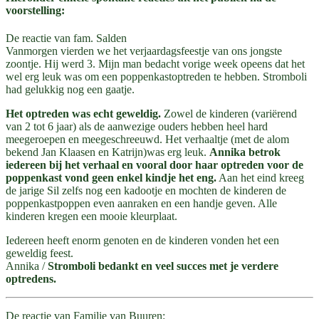
voorstelling:
De reactie van fam. Salden
Vanmorgen vierden we het verjaardagsfeestje van ons jongste
zoontje. Hij werd 3. Mijn man bedacht vorige week opeens dat het
wel erg leuk was om een poppenkastoptreden te hebben. Stromboli
had gelukkig nog een gaatje.
Het optreden was echt geweldig.
Zowel de kinderen (variërend
van 2 tot 6 jaar) als de aanwezige ouders hebben heel hard
meegeroepen en meegeschreeuwd. Het verhaaltje (met de alom
bekend Jan Klaasen en Katrijn)was erg leuk.
Annika betrok
iedereen bij het verhaal en vooral door haar optreden voor de
poppenkast vond geen enkel kindje het eng.
Aan het eind kreeg
de jarige Sil zelfs nog een kadootje en mochten de kinderen de
poppenkastpoppen even aanraken en een handje geven. Alle
kinderen kregen een mooie kleurplaat.
Iedereen heeft enorm genoten en de kinderen vonden het een
geweldig feest.
Annika /
Stromboli bedankt en veel succes met je verdere
optredens.
De reactie van Familie van Buuren: