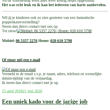
Na de voorstelling werd alles weer keurig netjes opgeruimd.
Het was echt leuk en ik kan het iedereen van harte aanbevelen.
Wil jij je kinderen ook zo zien genieten van een fantastische
poppenkastvoorstelling?
Neem dan direct contact met ons op.
Tot ziens!
Mobiel:
06 5357 2276
Home:
020 610 5798
Of stuur mij een e-mail
Vermeld in de email s.v.p. je naam, adres, telefoon en wenselijke
datum-tijdstip van de verjaardag.
Ik neem dan direct contact met je op.
Geplaatst
15 april 2018
21 juni 2020
op
Een uniek kado voor de jarige job