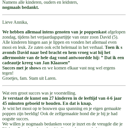
Namens alle kinderen, ouders en leidsters,
nogmaals bedankt.
Lieve Annika,
We hebben allemaal intens genoten van je poppenkast
afgelopen
zondag, tijdens het verjaardagspartijtje van onze zoon David (5).
Alle kinderen hingen aan je lippen en vonden het allemaal even
mooi en leuk. Ze zaten ook echt helemaal in het verhaal.
Toen ik s
avonds David naar bed bracht en hem vroeg wat hij het
allermooiste van de hele dag vond antwoordde hij: ” Dat ik een
cadeautje kreeg van Jan Klaassen”
Succes met je shows
en we komen elkaar vast nog wel ergens
tegen!
Groetjes, fam. Stam uit Laren.
Wat een groot succes was je voorstelling.
Je verstaat de kunst om 27 kinderen in de leeftijd van 4-6 jaar
45 minuten geboeid te houden. En dat is knap.
Je wist het mooi op te bouwen qua spanning en je eigen gemaakte
poppen zijn beeldig! Ook de zelfgemaakte hond die je bij je had
oogstte succes.
We willen je nogmaals bedanken voor je inzet en de vreugde die je